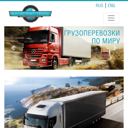
|
RUS
ENG
Previous
Next